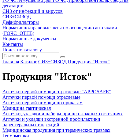
ГО ЧС. Имущество для ГО ЧС, приборы контроля, средства
дегазации
СИЗ от инфекций и вирусов
СИЗ+СИЗОД
Дефибрилляторы
Нормативно-правовые акты по оснащению аптечками
(ГОЧС+ОТПБ)
Нормативные документы
Контакты
Поиск по каталогу
Главная
Каталог
СИЗ+СИЗОД
Продукция "Исток"
Продукция "Исток"
Аптечки первой помощи отраслевые "APPOSAFE"
Аптечки первой помощи отраслевые
Аптечки первой помощи по приказам
Медицина тактическая
Аптечки, укладки и наборы при неотложных состояниях
Аптечки и укладки экстренной профилактики
парентеральных инфекций
Медицинская продукция при термических травмах
Гермомешки