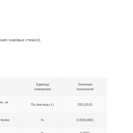
ния очковых стекол);
Единица
Значение
измерения
показателя
ин, не
Па (мм.вод.ст.)
200 (20,0)
 более
%
0,05/0,0001
%
0,0001