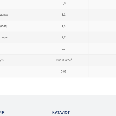
3,0
одород
1,1
дород
1,4
д серы
2,7
0,7
3
ути
13+1,0 мг/м
0,05
ИЯ
КАТАЛОГ