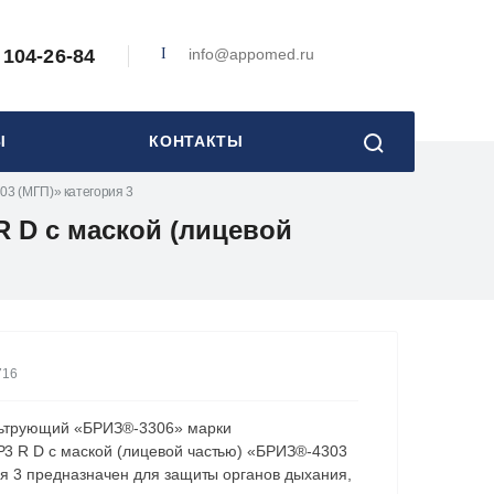
 104-26-84
info@appomed.ru
Ы
КОНТАКТЫ
3 (МГП)» категория 3
 D с маской (лицевой
716
льтрующий «БРИЗ®-3306» марки
 R D с маской (лицевой частью) «БРИЗ®-4303
ия 3 предназначен для защиты органов дыхания,