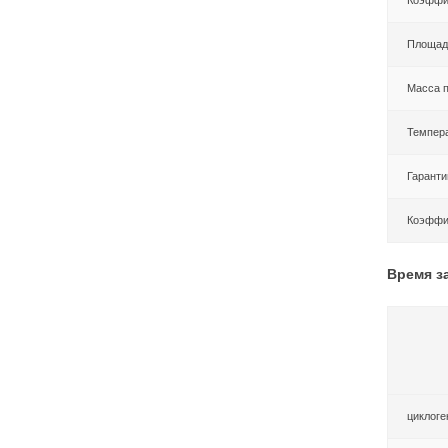
Площадь
Масса п
Темпер
Гаранти
Коэффиц
Время з
циклоге