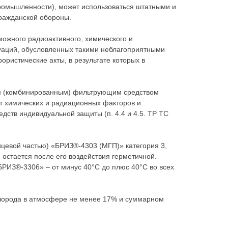
ромышленности), может использоваться штатными и
ражданской обороны.
ожного радиоактивного, химического и
туаций, обусловленных такими неблагоприятными
ористические акты, в результате которых в
м (комбинированным) фильтрующим средством
т химических и радиационных факторов и
дств индивидуальной защиты (п. 4.4 и 4.5. ТР ТС
цевой частью) «БРИЗ®-4303 (МГП)» категория 3,
 остается после его воздействия герметичной.
РИЗ®-3306» – от минус 40°С до плюс 40°С во всех
лорода в атмосфере не менее 17% и суммарном