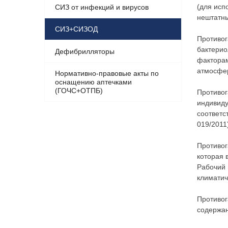
(для исп
СИЗ от инфекций и вирусов
нештатн
СИЗ+СИЗОД
Противог
бактерио
Дефибрилляторы
факторам
атмосфер
Нормативно-правовые акты по
оснащению аптечками
(ГОЧС+ОТПБ)
Противо
индивиду
соответс
019/2011
Противог
которая 
Рабочий 
климатич
Противо
содержан