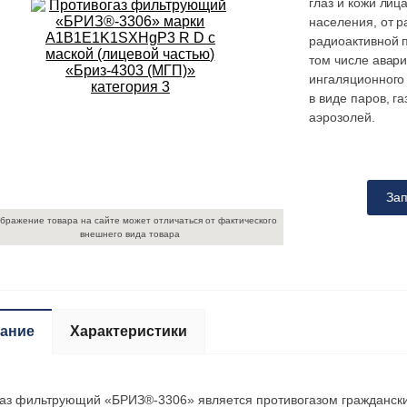
глаз и кожи лиц
населения, от р
радиоактивной п
том числе авар
ингаляционного
в виде паров, га
аэрозолей.
Зап
бражение товара на сайте может отличаться от фактического
внешнего вида товара
ание
Характеристики
аз фильтрующий «БРИЗ®-3306» является противогазом гражданск