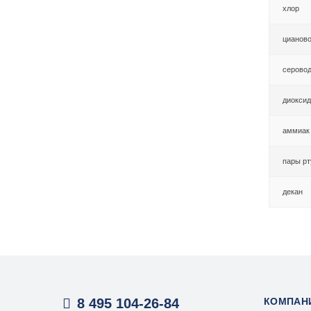
хлор
цианов
серово
диокси
аммиак
пары рт
декан
8 495 104-26-84
КОМПАН