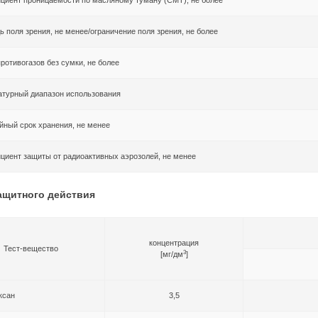
 поля зрения, не менее/ограничение поля зрения, не более
ротивогазов без сумки, не более
атурный диапазон использования
йный срок хранения, не менее
иент защиты от радиоактивных аэрозолей, не менее
ащитного действия
концентрация
Тест-вещество
3
[мг/дм
]
ксан
3,5