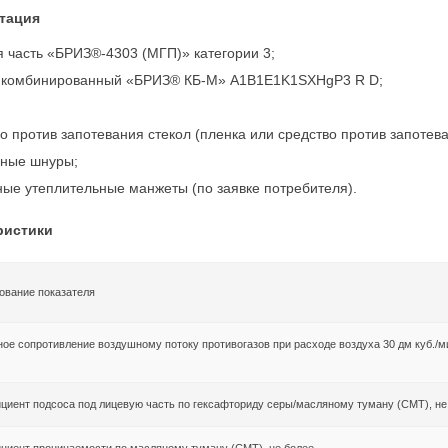
тация
 часть «БРИЗ®-4303 (МГП)» категории 3;
 комбинированный «БРИЗ® КБ-М» A1B1E1K1SXHgP3 R D;
о против запотевания стекол (пленка или средство против запотева
ные шнуры;
ные утеплительные манжеты (по заявке потребителя).
ристики
ование показателя
ое сопротивление воздушному потоку противогазов при расходе воздуха 30 дм куб./м
иент подсоса под лицевую часть по гексафториду серы/масляному туману (СМТ), не
иент проницаемости по масляному туману (СМТ), не более