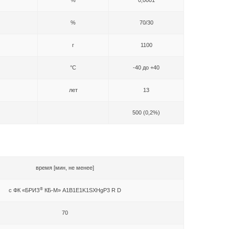
%
70/30
г
1100
°C
-40 до +40
лет
13
500 (0,2%)
время [мин, не менее]
®
с ФК «БРИЗ
КБ-М» A1B1E1K1SXHgP3 R D
70