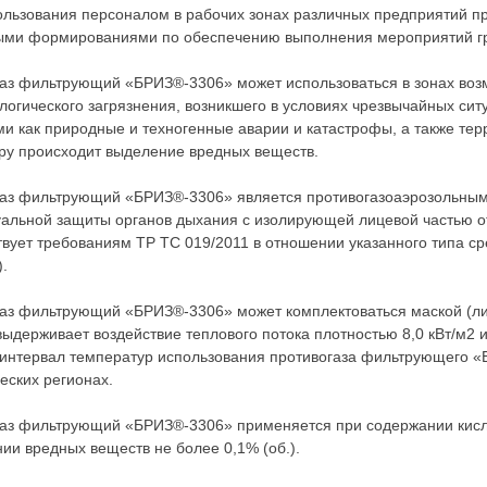
ользования персоналом в рабочих зонах различных предприятий п
ыми формированиями по обеспечению выполнения мероприятий г
аз фильтрующий «БРИЗ®-3306» может использоваться в зонах возм
логического загрязнения, возникшего в условиях чрезвычайных си
и как природные и техногенные аварии и катастрофы, а также терр
у происходит выделение вредных веществ.
газ фильтрующий «БРИЗ®-3306» является противогазоаэрозольны
альной защиты органов дыхания с изолирующей лицевой частью о
твует требованиям ТР ТС 019/2011 в отношении указанного типа сре
).
аз фильтрующий «БРИЗ®-3306» может комплектоваться маской (ли
выдерживает воздействие теплового потока плотностью 8,0 кВт/м2 и
интервал температур использования противогаза фильтрующего «Б
еских регионах.
газ фильтрующий «БРИЗ®-3306» применяется при содержании кис
ии вредных веществ не более 0,1% (об.).