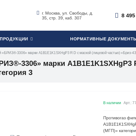
г. Москва, ул. Свободы, д.
8 495
35, стр. 39, каб. 307
 ПРОДУКЦИИ
НОРМАТИВНЫЕ ДОКУМЕНТ
 «БРИЗ®-3306» марки A1B1E1K1SXHgP3 R D с маской (лицевой частью) «Бриз-430
ИЗ®-3306» марки A1B1E1K1SXHgP3 R
тегория 3
В наличии
Арт.: 7
Противогаз фи
A1B1E1K1SXHgP3
(МГП)» категор