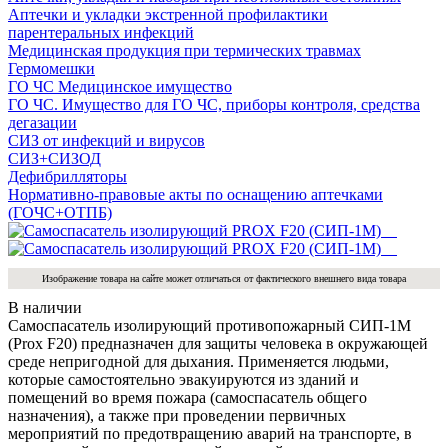
Аптечки и укладки экстренной профилактики
парентеральных инфекций
Медицинская продукция при термических травмах
Гермомешки
ГО ЧС Медицинское имущество
ГО ЧС. Имущество для ГО ЧС, приборы контроля, средства
дегазации
СИЗ от инфекций и вирусов
СИЗ+СИЗОД
Дефибрилляторы
Нормативно-правовые акты по оснащению аптечками
(ГОЧС+ОТПБ)
Изображение товара на сайте может отличаться от фактического внешнего вида товара
В наличии
Самоспасатель изолирующий противопожарный СИП-1М
(Prox F20) предназначен для защиты человека в окружающей
среде непригодной для дыхания. Применяется людьми,
которые самостоятельно эвакуируются из зданий и
помещений во время пожара (самоспасатель общего
назначения), а также при проведении первичных
мероприятий по предотвращению аварий на транспорте, в