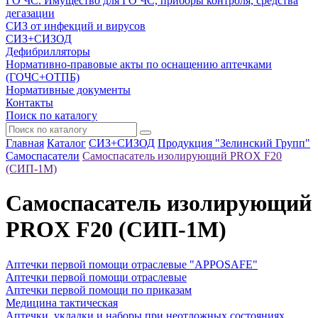
ГО ЧС. Имущество для ГО ЧС, приборы контроля, средства
дегазации
СИЗ от инфекций и вирусов
СИЗ+СИЗОД
Дефибрилляторы
Нормативно-правовые акты по оснащению аптечками
(ГОЧС+ОТПБ)
Нормативные документы
Контакты
Поиск по каталогу
Главная
Каталог
СИЗ+СИЗОД
Продукция "Зелинский Групп"
Самоспасатели
Самоспасатель изолирующий PROX F20
(СИП-1М)
Самоспасатель изолирующий
PROX F20 (СИП-1М)
Аптечки первой помощи отраслевые "APPOSAFE"
Аптечки первой помощи отраслевые
Аптечки первой помощи по приказам
Медицина тактическая
Аптечки, укладки и наборы при неотложных состояниях