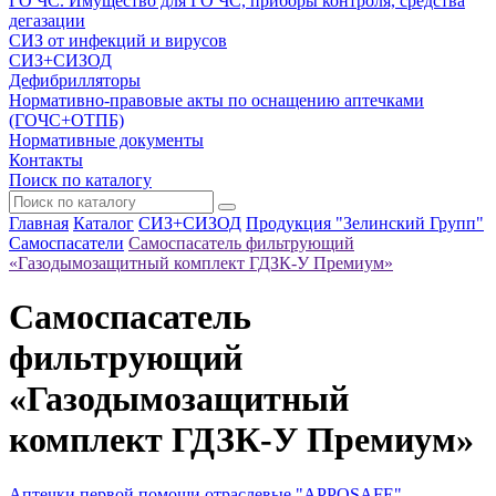
ГО ЧС. Имущество для ГО ЧС, приборы контроля, средства
дегазации
СИЗ от инфекций и вирусов
СИЗ+СИЗОД
Дефибрилляторы
Нормативно-правовые акты по оснащению аптечками
(ГОЧС+ОТПБ)
Нормативные документы
Контакты
Поиск по каталогу
Главная
Каталог
СИЗ+СИЗОД
Продукция "Зелинский Групп"
Самоспасатели
Самоспасатель фильтрующий
«Газодымозащитный комплект ГДЗК-У Премиум»
Самоспасатель
фильтрующий
«Газодымозащитный
комплект ГДЗК-У Премиум»
Аптечки первой помощи отраслевые "APPOSAFE"