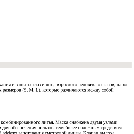
ния и защиты глаз и лица взрослого человека от газов, паров
размеров (S, M, L), которые различаются между собой
 комбинированного литья. Маска снабжена двумя узлами
 для обеспечения пользователя более надежным средством
 эффект запотевания смотровой линзы. Клапан выдоха