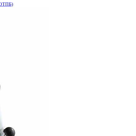
+ОТПБ)