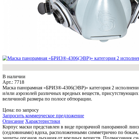
В наличии
Арт.: 7718
Маска панорамная «БРИЗ®-4306(ЭВР)» категория 2 исполнение I
и/или аэрозолей различных вредных веществ, присутствующих 
величиной размера по полосе обтюрации.
Цена: по запросу
Запросить коммерческое предложение
Описание
Характеристики
Корпус маски представлен в виде прозрачной панорамной лин
(седловинами) вдоха, расположенными симметрично по бокам,
защиты органов дыхания от вредных веществ. Подмасочник сн