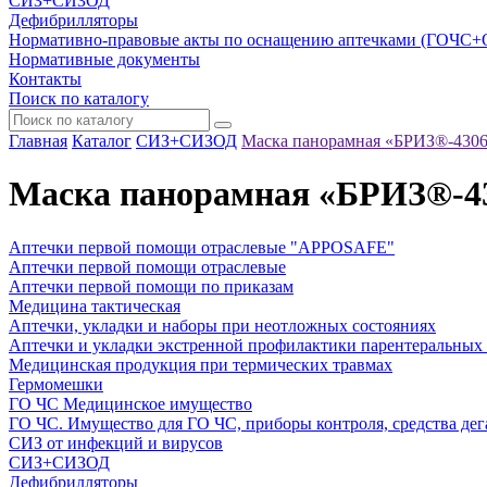
СИЗ+СИЗОД
Дефибрилляторы
Нормативно-правовые акты по оснащению аптечками (ГОЧС
Нормативные документы
Контакты
Поиск по каталогу
Главная
Каталог
СИЗ+СИЗОД
Маска панорамная «БРИЗ®-4306(
Маска панорамная «БРИЗ®-430
Аптечки первой помощи отраслевые "APPOSAFE"
Аптечки первой помощи отраслевые
Аптечки первой помощи по приказам
Медицина тактическая
Аптечки, укладки и наборы при неотложных состояниях
Аптечки и укладки экстренной профилактики парентеральных
Медицинская продукция при термических травмах
Гермомешки
ГО ЧС Медицинское имущество
ГО ЧС. Имущество для ГО ЧС, приборы контроля, средства дег
СИЗ от инфекций и вирусов
СИЗ+СИЗОД
Дефибрилляторы