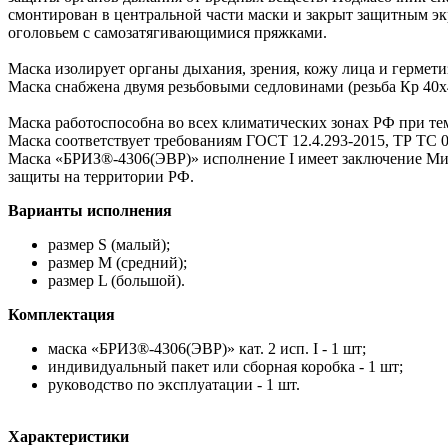
смонтирован в центральной части маски и закрыт защитным эк
оголовьем с самозатягивающимися пряжками.
Маска изолирует органы дыхания, зрения, кожу лица и гермет
Маска снабжена двумя резьбовыми седловинами (резьба Кр 4
Маска работоспособна во всех климатических зонах РФ при те
Маска соответствует требованиям ГОСТ 12.4.293-2015, ТР ТС 01
Маска «БРИЗ®-4306(ЭВР)» исполнение I имеет заключение Ми
защиты на территории РФ.
Варианты исполнения
размер S (малый);
размер M (средний);
размер L (большой).
Комплектация
маска «БРИЗ®-4306(ЭВР)» кат. 2 исп. I - 1 шт;
индивидуальный пакет или сборная коробка - 1 шт;
руководство по эксплуатации - 1 шт.
Характеристики