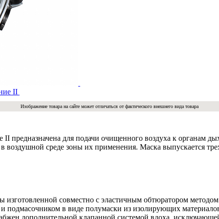
Изображение товара на сайте может отличаться от фактического внешнего вида товара
I предназначена для подачи очищенного воздуха к органам дыха
в воздушной среде зоны их применения. Маска выпускается трех 
зы изготовленной совместно с эластичным обтюратором методом
 и подмасочником в виде полумаски из изолирующих материалов
абжен дополнительной клапанной системой вдоха, исключающей