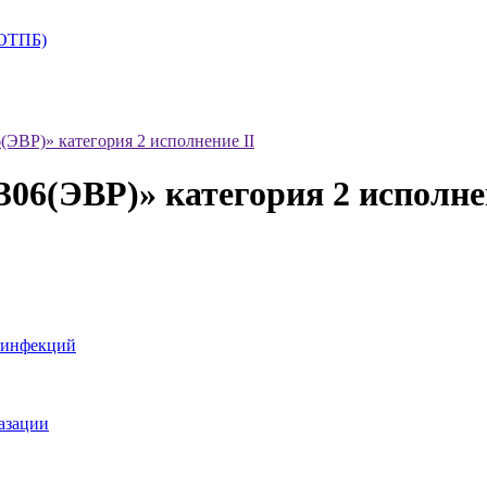
+ОТПБ)
ЭВР)» категория 2 исполнение II
6(ЭВР)» категория 2 исполнен
 инфекций
азации