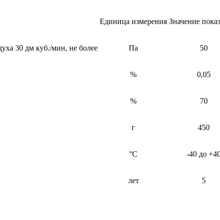
Единица измерения
Значение показ
ха 30 дм куб./мин, не более
Па
50
%
0,05
%
70
г
450
°C
-40 до +4
лет
5