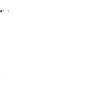
ателя
0