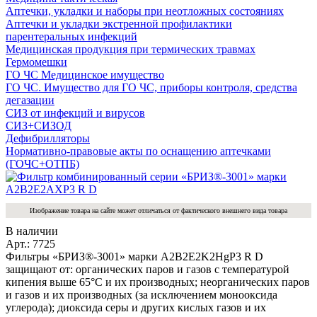
Аптечки, укладки и наборы при неотложных состояниях
Аптечки и укладки экстренной профилактики
парентеральных инфекций
Медицинская продукция при термических травмах
Гермомешки
ГО ЧС Медицинское имущество
ГО ЧС. Имущество для ГО ЧС, приборы контроля, средства
дегазации
СИЗ от инфекций и вирусов
СИЗ+СИЗОД
Дефибрилляторы
Нормативно-правовые акты по оснащению аптечками
(ГОЧС+ОТПБ)
Изображение товара на сайте может отличаться от фактического внешнего вида товара
В наличии
Арт.: 7725
Фильтры «БРИЗ®-3001» марки A2В2Е2K2HgP3 R D
защищают от: органических паров и газов с температурой
кипения выше 65°С и их производных; неорганических паров
и газов и их производных (за исключением монооксида
углерода); диоксида серы и других кислых газов и их