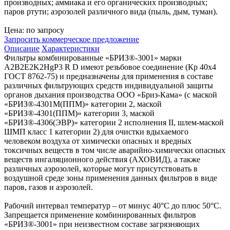
производных; аммиака и его органических производных;
паров ртути; аэрозолей различного вида (пыль, дым, туман).
Цена: по запросу
Запросить коммерческое предложение
Описание
Характеристики
Фильтры комбинированные «БРИЗ®-3001» марки
A2В2Е2K2HgP3 R D имеют резьбовое соединение (Кр 40х4
ГОСТ 8762-75) и предназначены для применения в составе
различных фильтрующих средств индивидуальной защиты
органов дыхания производства ООО «Бриз-Кама» (с маской
«БРИЗ®-4301М(ППМ)» категории 2, маской
«БРИЗ®-4301(ППМ)» категории 3, маской
«БРИЗ®-4306(ЭВР)» категории 2 исполнения II, шлем-маской
ШМП класс 1 категории 2) для очистки вдыхаемого
человеком воздуха от химически опасных и вредных
токсичных веществ в том числе аварийно-химически опасных
веществ ингаляционного действия (АХОВИД), а также
различных аэрозолей, которые могут присутствовать в
воздушной среде зоны применения данных фильтров в виде
паров, газов и аэрозолей.
Рабочий интервал температур – от минус 40°С до плюс 50°С.
Запрещается применение комбинированных фильтров
«БРИЗ®-3001» при неизвестном составе загрязняющих