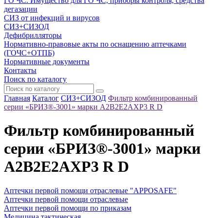
ГО ЧС. Имущество для ГО ЧС, приборы контроля, средства
дегазации
СИЗ от инфекций и вирусов
СИЗ+СИЗОД
Дефибрилляторы
Нормативно-правовые акты по оснащению аптечками
(ГОЧС+ОТПБ)
Нормативные документы
Контакты
Поиск по каталогу
Главная
Каталог
СИЗ+СИЗОД
Фильтр комбинированный
серии «БРИЗ®-3001» марки A2B2E2AXP3 R D
Фильтр комбинированный
серии «БРИЗ®-3001» марки
A2B2E2AXP3 R D
Аптечки первой помощи отраслевые "APPOSAFE"
Аптечки первой помощи отраслевые
Аптечки первой помощи по приказам
Медицина тактическая