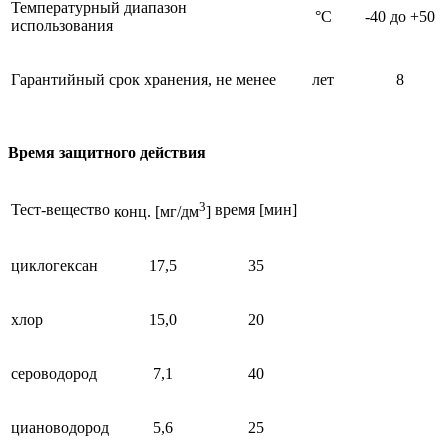
Температурный диапазон
°C
-40 до +50
использования
Гарантийный срок хранения, не менее
лет
8
Время защитного действия
3
Тест-вещество
время [мин]
конц. [мг/дм
]
циклогексан
17,5
35
хлор
15,0
20
сероводород
7,1
40
циановодород
5,6
25