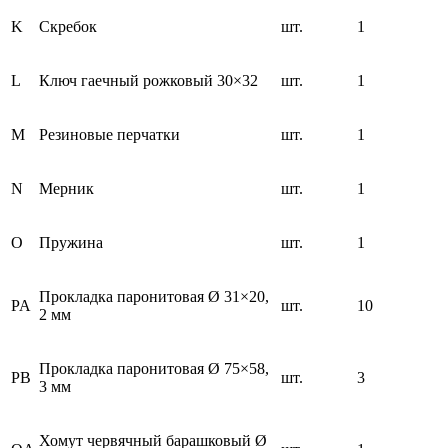
K
Скребок
шт.
1
L
Ключ гаечный рожковый 30×32
шт.
1
M
Резиновые перчатки
шт.
1
N
Мерник
шт.
1
O
Пружина
шт.
1
Прокладка паронитовая Ø 31×20,
PA
шт.
10
2 мм
Прокладка паронитовая Ø 75×58,
PB
шт.
3
3 мм
Хомут червячный барашковый Ø