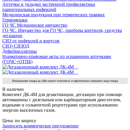
Аптечки и укладки экстренной профилактики
парентеральных инфекций
Медицинская продукция при термических травмах
Гермомешки
ГО ЧС Медицинское имущество
ГО ЧС. Имущество для ГО ЧС, приборы контроля, средства
дегазации
СИЗ от инфекций и вирусов
СИЗ+СИЗОД
Дефибрилляторы
Нормативно-правовые акты по оснащению аптечками
(ГОЧС+ОТПБ)
Изображение товара на сайте может отличаться от фактического внешнего вида товара
В наличии
Комплект ДК-4М для дезактивации, дегазации при помощи
автомашины с дизельным или карбюраторным двигателем,
водными и сольвентной рецептурами при использовании
энергии выхлопных газов.
Цена: по запросу
Запросить коммерческое предложение