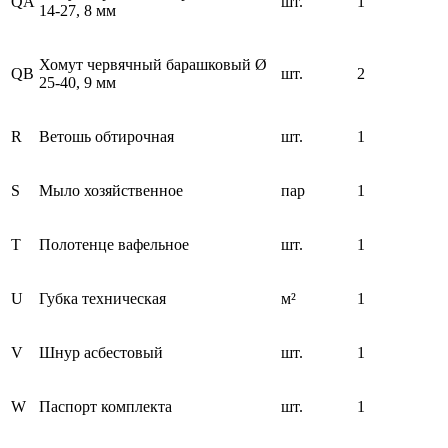
QA
шт.
1
14-27, 8 мм
Хомут червячный барашковый Ø
QB
шт.
2
25-40, 9 мм
R
Ветошь обтирочная
шт.
1
S
Мыло хозяйственное
пар
1
T
Полотенце вафельное
шт.
1
U
Губка техническая
м²
1
V
Шнур асбестовый
шт.
1
W
Паспорт комплекта
шт.
1