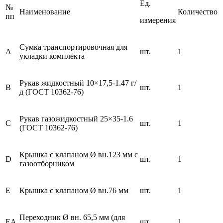
Ед.
№
Наименование
Количество
пп
измерения
Сумка транспортировочная для
A
шт.
1
укладки комплекта
Рукав жидкостный 10×17,5-1.47 г/
B
шт.
1
д (ГОСТ 10362-76)
Рукав газожидкостный 25×35-1.6
C
шт.
1
(ГОСТ 10362-76)
Крышка с клапаном Ø вн.123 мм с
D
шт.
1
газоотборником
E
Крышка с клапаном Ø вн.76 мм
шт.
1
Переходник Ø вн. 65,5 мм (для
EA
шт.
1