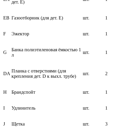
дет. E)
EB
Газоотборник (для дет. E)
шт.
1
F
Эжектор
шт.
1
Банка полиэтиленовая ёмкостью 1
G
шт.
1
л
Планка с отверстиями (для
DA
шт.
2
крепления дет. D к выхл. трубе)
H
Брандспойт
шт.
1
I
Удлинитель
шт.
1
J
Щетка
шт.
3