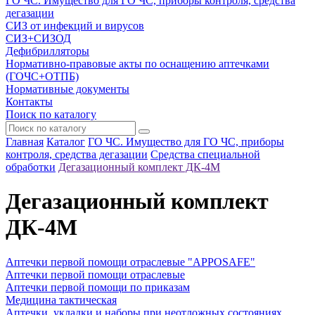
ГО ЧС. Имущество для ГО ЧС, приборы контроля, средства
дегазации
СИЗ от инфекций и вирусов
СИЗ+СИЗОД
Дефибрилляторы
Нормативно-правовые акты по оснащению аптечками
(ГОЧС+ОТПБ)
Нормативные документы
Контакты
Поиск по каталогу
Главная
Каталог
ГО ЧС. Имущество для ГО ЧС, приборы
контроля, средства дегазации
Средства специальной
обработки
Дегазационный комплект ДК-4М
Дегазационный комплект
ДК-4М
Аптечки первой помощи отраслевые "APPOSAFE"
Аптечки первой помощи отраслевые
Аптечки первой помощи по приказам
Медицина тактическая
Аптечки, укладки и наборы при неотложных состояниях