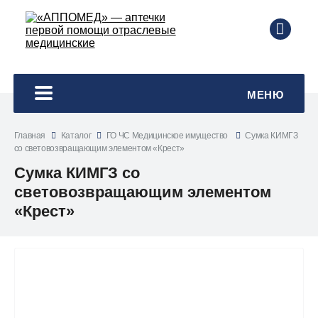
8 495
МЕНЮ
Главная
Каталог
ГО ЧС Медицинское имущество
Сумка КИМГЗ
со световозвращающим элементом «Крест»
Сумка КИМГЗ со
световозвращающим элементом
«Крест»