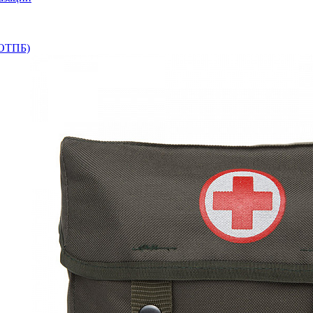
+ОТПБ)