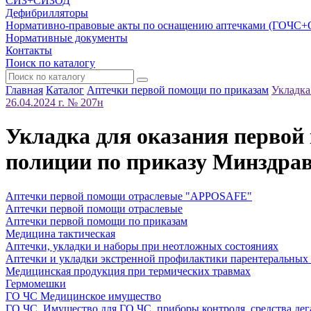
СИЗ+СИЗОД
Дефибрилляторы
Нормативно-правовые акты по оснащению аптечками (ГОЧС
Нормативные документы
Контакты
Поиск по каталогу
Главная
Каталог
Аптечки первой помощи по приказам
Укладка
26.04.2024 г. № 207н
Укладка для оказания первой
полиции по приказу Минздрава
Аптечки первой помощи отраслевые "APPOSAFE"
Аптечки первой помощи отраслевые
Аптечки первой помощи по приказам
Медицина тактическая
Аптечки, укладки и наборы при неотложных состояниях
Аптечки и укладки экстренной профилактики парентеральных
Медицинская продукция при термических травмах
Гермомешки
ГО ЧС Медицинское имущество
ГО ЧС. Имущество для ГО ЧС, приборы контроля, средства дег