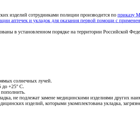
ских изделий сотрудниками полиции производится по
приказу М
ктации аптечек и укладок для оказания первой помощи с приме
рованы в установленном порядке на территории Российской Фед
рямых солнечных лучей.
 до +25° С.
 пополнить.
ладка, не подлежат замене медицинскими изделиями других на
медицинских изделий, которыми укомплектована укладка, загря