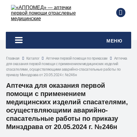
8 495
МЕНЮ
Главная
Каталог
Аптечки первой помощи по приказам
Аптечка
для оказания первой помощи с применением медицинских изделий
спасателями, осуществляющими аварийно-спасательные работы по
приказу Минздрава от 20.05.2024 г. №246н
Аптечка для оказания первой
помощи с применением
медицинских изделий спасателями,
осуществляющими аварийно-
спасательные работы по приказу
Минздрава от 20.05.2024 г. №246н