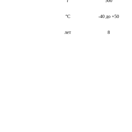
г
500
°C
-40 до +50
лет
8