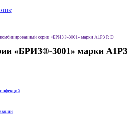
+ОТПБ)
 комбинированный серии «БРИЗ®-3001» марки А1P3 R D
рии «БРИЗ®-3001» марки А1P3
 инфекций
азации