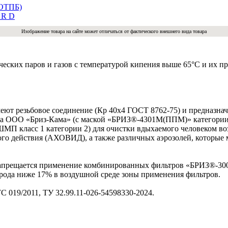
+ОТПБ)
Изображение товара на сайте может отличаться от фактического внешнего вида товара
ких паров и газов с температурой кипения выше 65°С и их про
т резьбовое соединение (Кр 40х4 ГОСТ 8762-75) и предназнач
ва ООО «Бриз-Кама» (с маской «БРИЗ®-4301М(ППМ)» категории
МП класс 1 категории 2) для очистки вдыхаемого человеком во
го действия (АХОВИД), а также различных аэрозолей, которые 
 Запрещается применение комбинированных фильтров «БРИЗ®-30
орода ниже 17% в воздушной среде зоны применения фильтров.
 019/2011, ТУ 32.99.11-026-54598330-2024.