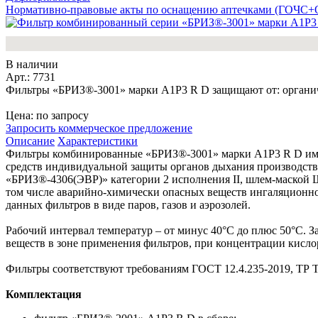
Нормативно-правовые акты по оснащению аптечками (ГОЧС
В наличии
Арт.: 7731
Фильтры «БРИЗ®-3001» марки A1P3 R D защищают от: органичес
Цена: по запросу
Запросить коммерческое предложение
Описание
Характеристики
Фильтры комбинированные «БРИЗ®-3001» марки A1P3 R D имею
средств индивидуальной защиты органов дыхания производст
«БРИЗ®-4306(ЭВР)» категории 2 исполнения II, шлем-маской Ш
том числе аварийно-химически опасных веществ ингаляционно
данных фильтров в виде паров, газов и аэрозолей.
Рабочий интервал температур – от минус 40°С до плюс 50°С.
веществ в зоне применения фильтров, при концентрации кисл
Фильтры соответствуют требованиям ГОСТ 12.4.235-2019, ТР ТС
Комплектация