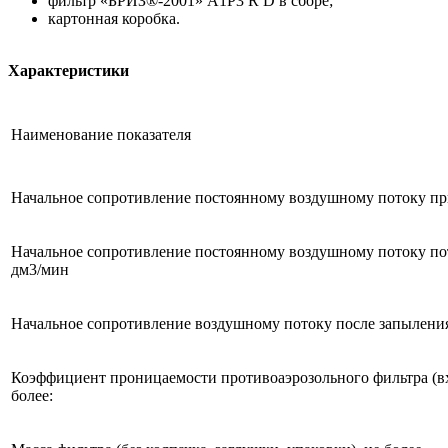
фильтр «БРИЗ®-2001» A1P3 R D в сборе;
картонная коробка.
Характеристики
Наименование показателя
Начальное сопротивление постоянному воздушному потоку при 
Начальное сопротивление постоянному воздушному потоку поток
дм3/мин
Начальное сопротивление воздушному потоку после запыления,
Коэффициент проницаемости противоаэрозольного фильтра (вхо
более: