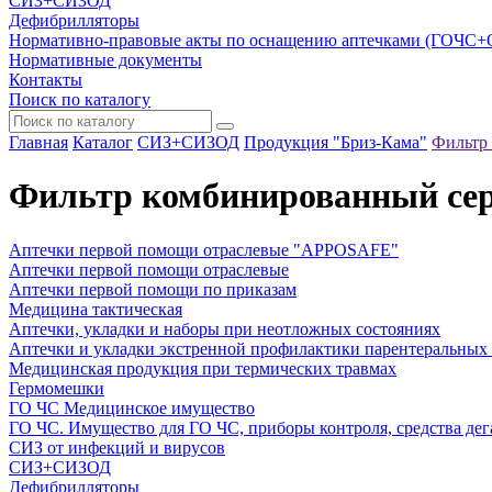
СИЗ+СИЗОД
Дефибрилляторы
Нормативно-правовые акты по оснащению аптечками (ГОЧС
Нормативные документы
Контакты
Поиск по каталогу
Главная
Каталог
СИЗ+СИЗОД
Продукция "Бриз-Кама"
Фильтр
Фильтр комбинированный се
Аптечки первой помощи отраслевые "APPOSAFE"
Аптечки первой помощи отраслевые
Аптечки первой помощи по приказам
Медицина тактическая
Аптечки, укладки и наборы при неотложных состояниях
Аптечки и укладки экстренной профилактики парентеральных
Медицинская продукция при термических травмах
Гермомешки
ГО ЧС Медицинское имущество
ГО ЧС. Имущество для ГО ЧС, приборы контроля, средства дег
СИЗ от инфекций и вирусов
СИЗ+СИЗОД
Дефибрилляторы