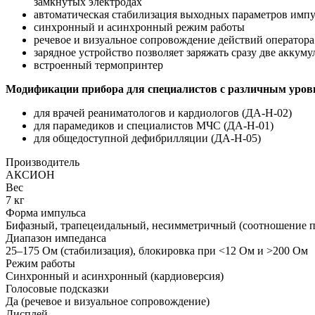
замкнутых электродах
автоматическая стабилизация выходных параметров импу
синхронный и асинхронный режим работы
речевое и визуальное сопровождение действий оператора
зарядное устройство позволяет заряжать сразу две аккум
встроенный термопринтер
Модификации прибора для специалистов с различным уров
для врачей реаниматологов и кардиологов (ДА-Н-02)
для парамедиков и специалистов МЧС (ДА-Н-01)
для общедоступной дефибрилляции (ДА-Н-05)
Производитель
АКСИОН
Вес
7 кг
Форма импульса
Бифазный, трапецеидальный, несимметричный (соотношение п
Диапазон импеданса
25–175 Ом (стабилизация), блокировка при <12 Ом и >200 Ом
Режим работы
Синхронный и асинхронный (кардиоверсия)
Голосовые подсказки
Да (речевое и визуальное сопровождение)
Дисплей