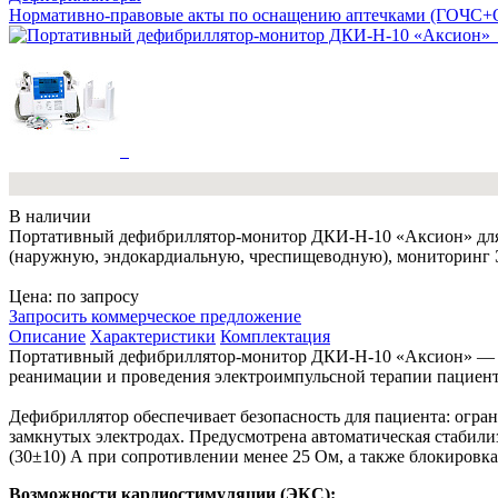
Нормативно-правовые акты по оснащению аптечками (ГОЧС
В наличии
Портативный дефибриллятор-монитор ДКИ-Н-10 «Аксион» для
(наружную, эндокардиальную, чреспищеводную), мониторинг Э
Цена: по запросу
Запросить коммерческое предложение
Описание
Характеристики
Комплектация
Портативный дефибриллятор-монитор ДКИ-Н-10 «Аксион» — п
реанимации и проведения электроимпульсной терапии пациент
Дефибриллятор обеспечивает безопасность для пациента: огра
замкнутых электродах. Предусмотрена автоматическая стабили
(30±10) А при сопротивлении менее 25 Ом, а также блокировк
Возможности кардиостимуляции (ЭКС):