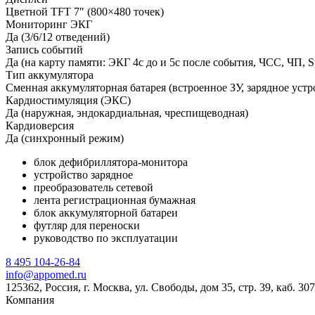
Цветной TFT 7″ (800×480 точек)
Мониторинг ЭКГ
Да (3/6/12 отведений)
Запись событий
Да (на карту памяти: ЭКГ 4с до и 5с после события, ЧСС, ЧП, 
Тип аккумулятора
Сменная аккумуляторная батарея (встроенное ЗУ, зарядное устр
Кардиостимуляция (ЭКС)
Да (наружная, эндокардиальная, чреспищеводная)
Кардиоверсия
Да (синхронный режим)
блок дефибриллятора-монитора
устройство зарядное
преобразователь сетевой
лента регистрационная бумажная
блок аккумуляторной батареи
футляр для переноски
руководство по эксплуатации
8 495 104-26-84
info@appomed.ru
125362, Россия, г. Москва, ул. Свободы, дом 35, стр. 39, каб. 307
Компания