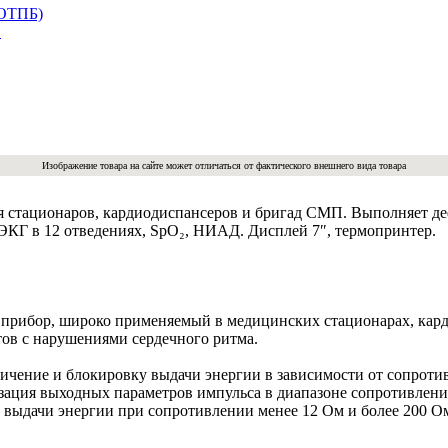
+ОТПБ)
Изображение товара на сайте может отличаться от фактического внешнего вида товара
 стационаров, кардиодиспансеров и бригад СМП. Выполняет д
КГ в 12 отведениях, SpO₂, НИАД. Дисплей 7″, термопринтер.
рибор, широко применяемый в медицинских стационарах, кард
ов с нарушениями сердечного ритма.
ничение и блокировку выдачи энергии в зависимости от сопроти
зация выходных параметров импульса в диапазоне сопротивления
а выдачи энергии при сопротивлении менее 12 Ом и более 200 О