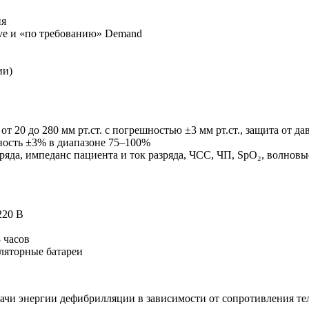
ия
ve и «по требованию» Demand
ии)
0 до 280 мм рт.ст. с погрешностью ±3 мм рт.ст., защита от давл
ность ±3% в диапазоне 75–100%
азряда, импеданс пациента и ток разряда, ЧСС, ЧП, SpO₂, волнов
220 В
 часов
уляторные батареи
дачи энергии дефибрилляции в зависимости от сопротивления те