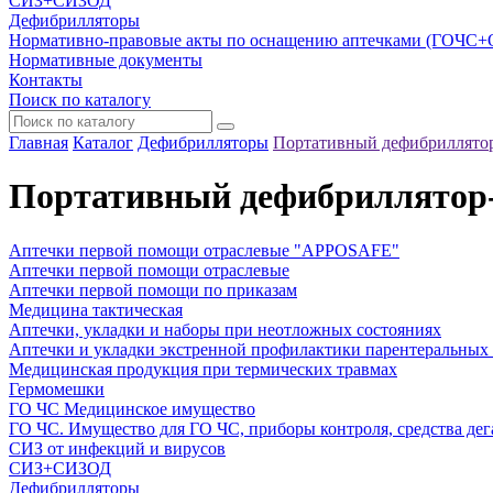
СИЗ+СИЗОД
Дефибрилляторы
Нормативно-правовые акты по оснащению аптечками (ГОЧС
Нормативные документы
Контакты
Поиск по каталогу
Главная
Каталог
Дефибрилляторы
Портативный дефибриллято
Портативный дефибриллятор
Аптечки первой помощи отраслевые "APPOSAFE"
Аптечки первой помощи отраслевые
Аптечки первой помощи по приказам
Медицина тактическая
Аптечки, укладки и наборы при неотложных состояниях
Аптечки и укладки экстренной профилактики парентеральных
Медицинская продукция при термических травмах
Гермомешки
ГО ЧС Медицинское имущество
ГО ЧС. Имущество для ГО ЧС, приборы контроля, средства дег
СИЗ от инфекций и вирусов
СИЗ+СИЗОД
Дефибрилляторы