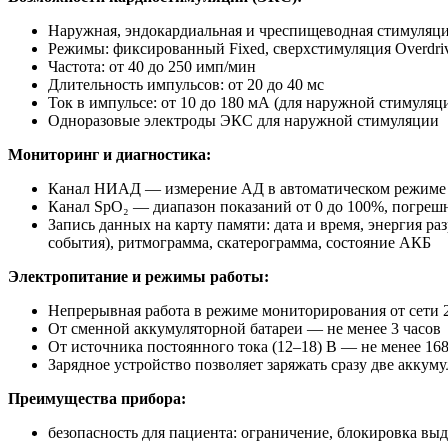
Наружная, эндокардиальная и чреспищеводная стимуляц
Режимы: фиксированный Fixed, сверхстимуляция Overdri
Частота: от 40 до 250 имп/мин
Длительность импульсов: от 20 до 40 мс
Ток в импульсе: от 10 до 180 мА (для наружной стимуляц
Одноразовые электроды ЭКС для наружной стимуляции
Мониторинг и диагностика:
Канал НИАД — измерение АД в автоматическом режиме от 2
Канал SpO₂ — диапазон показаний от 0 до 100%, погреш
Запись данных на карту памяти: дата и время, энергия р
события), ритмограмма, скатерограмма, состояние АКБ
Электропитание и режимы работы:
Непрерывная работа в режиме мониторирования от сети 
От сменной аккумуляторной батареи — не менее 3 часов
От источника постоянного тока (12–18) В — не менее 168
Зарядное устройство позволяет заряжать сразу две аккум
Преимущества прибора:
безопасность для пациента: ограничение, блокировка вы