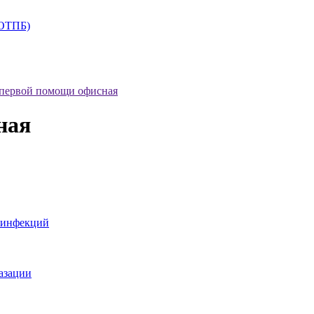
+ОТПБ)
первой помощи офисная
ная
 инфекций
азации