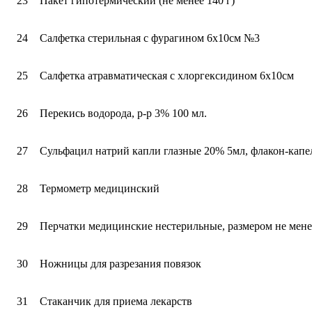
23
Пакет гипотермический (не менее 140 г)
24
Салфетка стерильная с фурагином 6х10см №3
25
Салфетка атравматическая с хлоргексидином 6х10см
26
Перекись водорода, р-р 3% 100 мл.
27
Сульфацил натрий капли глазные 20% 5мл, флакон-капе
28
Термометр медицинский
29
Перчатки медицинские нестерильные, размером не мен
30
Ножницы для разрезания повязок
31
Стаканчик для приема лекарств