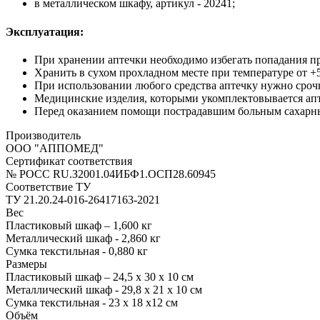
в металлическом шкафу, артикул - 20241;
Эксплуатация:
При хранении аптечки необходимо избегать попадания 
Хранить в сухом прохладном месте при температуре от +5
При использовании любого средства аптечку нужно сроч
Медицинские изделия, которыми укомплектовывается апт
Перед оказанием помощи пострадавшим больным сахарным
Производитель
ООО "АППОМЕД"
Сертификат соответствия
№ РОСС RU.З2001.04ИБФ1.ОСП28.60945
Соответствие ТУ
ТУ 21.20.24-016-26417163-2021
Вес
Пластиковый шкаф – 1,600 кг
Металлический шкаф - 2,860 кг
Сумка текстильная - 0,880 кг
Размеры
Пластиковый шкаф – 24,5 х 30 х 10 см
Металлический шкаф - 29,8 х 21 х 10 см
Сумка текстильная - 23 х 18 х12 см
Объём