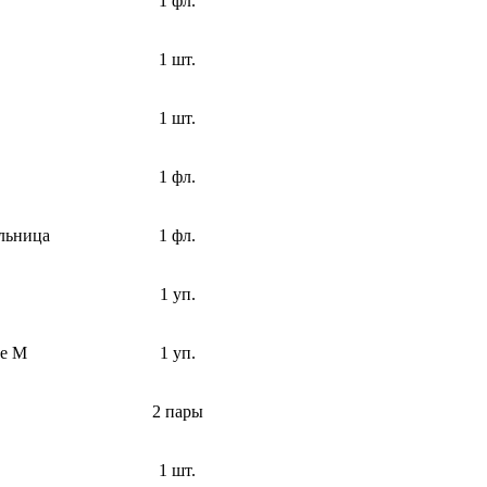
1 фл.
1 шт.
1 шт.
1 фл.
льница
1 фл.
1 уп.
ее М
1 уп.
2 пары
1 шт.