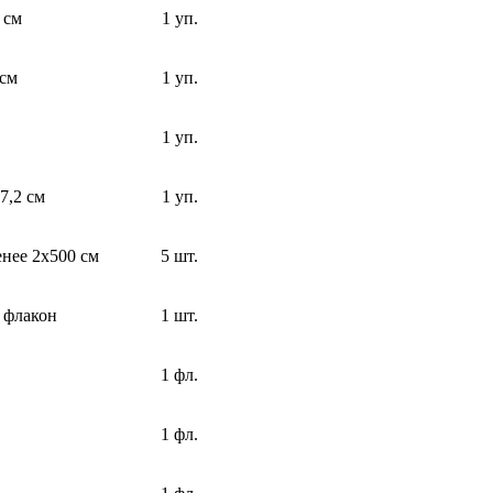
 см
1 уп.
 см
1 уп.
1 уп.
7,2 см
1 уп.
нее 2х500 см
5 шт.
, флакон
1 шт.
1 фл.
1 фл.