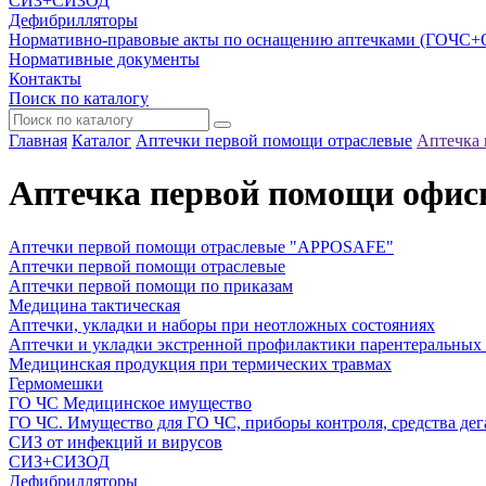
СИЗ+СИЗОД
Дефибрилляторы
Нормативно-правовые акты по оснащению аптечками (ГОЧС
Нормативные документы
Контакты
Поиск по каталогу
Главная
Каталог
Аптечки первой помощи отраслевые
Аптечка 
Аптечка первой помощи офис
Аптечки первой помощи отраслевые "APPOSAFE"
Аптечки первой помощи отраслевые
Аптечки первой помощи по приказам
Медицина тактическая
Аптечки, укладки и наборы при неотложных состояниях
Аптечки и укладки экстренной профилактики парентеральных
Медицинская продукция при термических травмах
Гермомешки
ГО ЧС Медицинское имущество
ГО ЧС. Имущество для ГО ЧС, приборы контроля, средства дег
СИЗ от инфекций и вирусов
СИЗ+СИЗОД
Дефибрилляторы