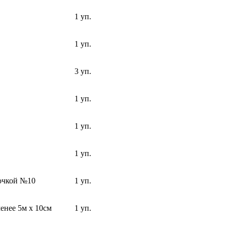
1 уп.
1 уп.
3 уп.
1 уп.
1 уп.
1 уп.
очкой №10
1 уп.
енее 5м х 10см
1 уп.